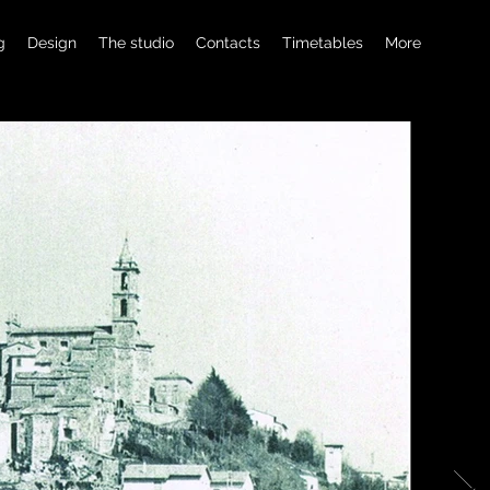
g
Design
The studio
Contacts
Timetables
More