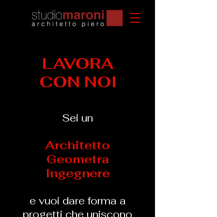
LAVORA
CON NOI
Sei un
Architetto
Geometra
Ingegnere
e vuoi dare forma a
progetti che uniscono