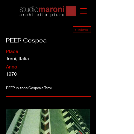
< Indietro
PEEP Cospea
Place
Terni, Italia
Anno
1970
PEEP in zona Cospea a Terni