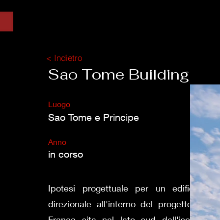
< Indietro
Sao Tome Building
Luogo
Sao Tome e Principe
Anno
in corso
Ipotesi progettuale per un edificio a 
direzionale all'interno del progetto del
Franca sita nel lato sud dell'isola d