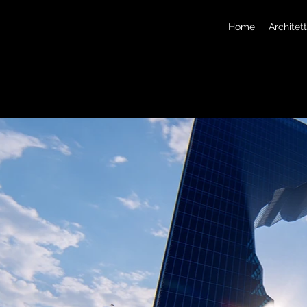
Home
Architet
destinazione
la nuova Zona
i Sao Tome e