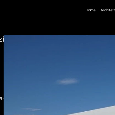
Home
Architet
zi
 20.000 mq in