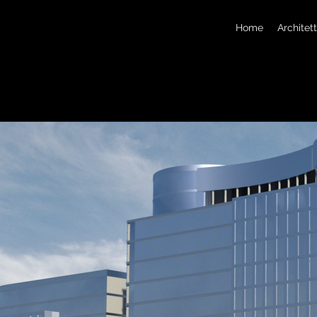
Home
Architet
ativo studio
st