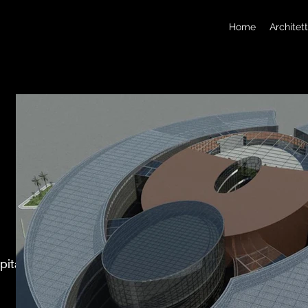
Home
Architet
spital a Dubai