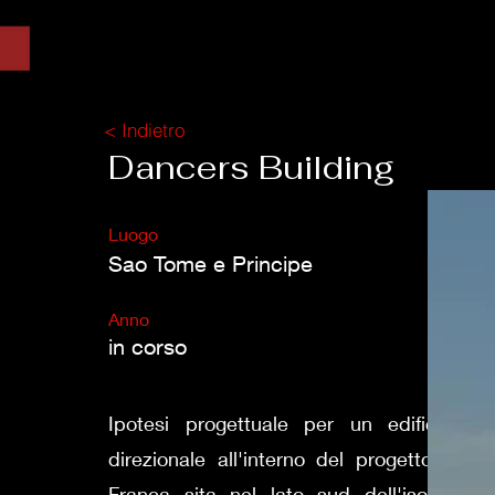
< Indietro
Dancers Building
Luogo
Sao Tome e Principe
Anno
in corso
Ipotesi progettuale per un edificio a 
direzionale all'interno del progetto del
Franca sita nel lato sud dell'isola d