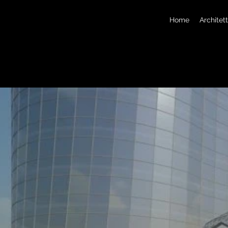
Home
Architet
destinazione
la nuova Zona
i Sao Tome e